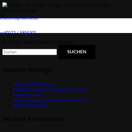
email
info@mahnix.de
Firefox
call
0172 / 5955301
Es wurden keine Ergebnisse gefunden.
Suchen
nach:
Neueste Beiträge
Akropolis Havelberg
Achtsamkeitstrainerin Jaqueline Thoms
Glaserei Hahn
Saldernberger Friedhofsgemeinschaft e.V.
Boots Winterhalle
Neueste Kommentare